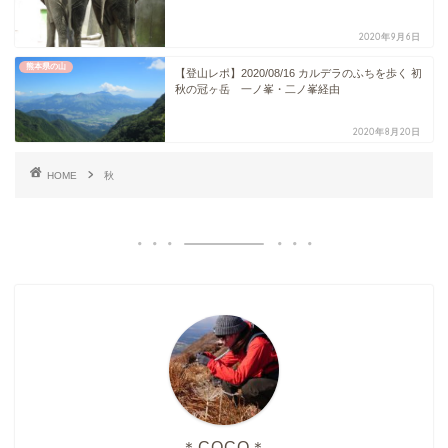
2020年9月6日
熊本県の山
【登山レポ】2020/08/16 カルデラのふちを歩く 初
秋の冠ヶ岳 一ノ峯・二ノ峯経由
2020年8月20日
HOME
秋
＊COCO＊