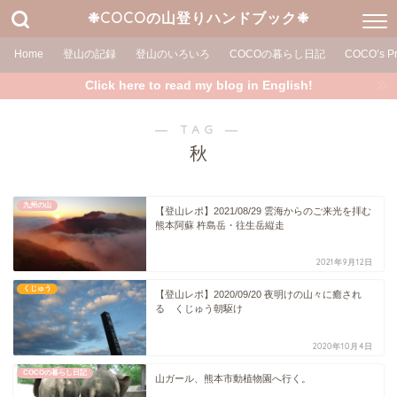
❉COCOの山登りハンドブック❉
Home
登山の記録
登山のいろいろ
COCOの暮らし日記
COCO’s Pr
Click here to read my blog in English!
― TAG ―
秋
九州の山
【登山レポ】2021/08/29 雲海からのご来光を拝む
熊本阿蘇 杵島岳・往生岳縦走
2021年9月12日
くじゅう
【登山レポ】2020/09/20 夜明けの山々に癒され
る くじゅう朝駆け
2020年10月4日
COCOの暮らし日記
山ガール、熊本市動植物園へ行く。