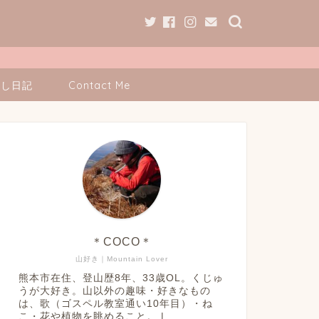
らし日記
Contact Me
＊COCO＊
山好き｜Mountain Lover
熊本市在住、登山歴8年、33歳OL。くじゅ
うが大好き。山以外の趣味・好きなもの
は、歌（ゴスペル教室通い10年目）・ね
こ・花や植物を眺めること。 |