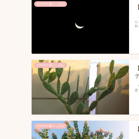
COCOの暮らし日記
夜
ん
外
COCOの暮らし日記
C
育
COCOの暮らし日記
３