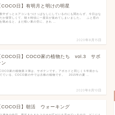
【COCO日】有明月と明けの明星
中ずっとエアコンをつけっぱなしにしているのにも関わらず、今日はな
だか寝苦しくて、朝４時頃に一度目が覚めてしまいました。 ふと窓の
を眺めると、まだ暗い東の空に、きれ …
2020年8月15日
【COCO日】COCO家の植物たち vol.3 サボ
テン
OCO家の植物第３弾は、サボテンです。アボカドと同じく５年前から
てている、COCO家の中では古株の植物です。 2015年の夏 …
2020年8月10日
【COCO日】朝活 ウォーキング
連休の中日。最近またまたコロナが広がりを見せているので、どこにも