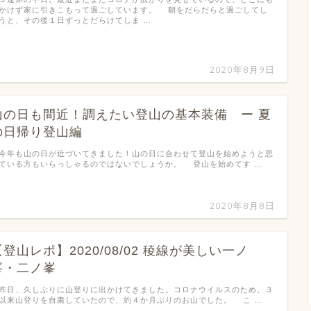
かけず家に引きこもって過ごしています。 朝をだらだらと過ごしてし
うと、その後１日ずっとだらけてしま …
2020年8月9日
山の日も間近！調えたい登山の基本装備 ー 夏
の日帰り登山編
年も山の日が近づいてきました！山の日に合わせて登山を始めようと思
ている方もいらっしゃるのではないでしょうか。 登山を始めてす …
2020年8月8日
【登山レポ】2020/08/02 稜線が美しい一ノ
峯・二ノ峯
日、久しぶりに山登りに出かけてきました。コロナウイルスのため、３
以来山登りを自粛していたので、約４か月ぶりのお山でした。 こ …