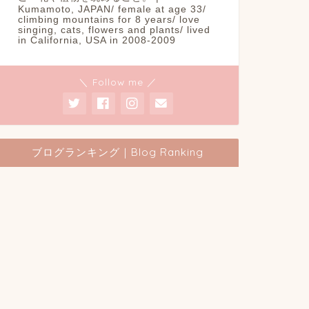
Kumamoto, JAPAN/ female at age 33/
climbing mountains for 8 years/ love
singing, cats, flowers and plants/ lived
in California, USA in 2008-2009
＼ Follow me ／
ブログランキング｜Blog Ranking