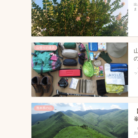
出
ま
山登りの道具
今
っ
熊本県の山
昨
月