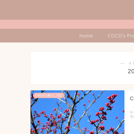
Home
COCO’s Pro
― A
2
COCOの暮らし日記
ブ
り
で