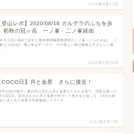
2020年8月23日
【登山レポ】2020/08/16 カルデラのふちを歩
く 初秋の冠ヶ岳 一ノ峯・二ノ峯経由
月２日に初めて訪れた熊本県阿蘇郡西原村の一ノ峯（いちのみね）・二
峯(にのみね)。母と私はすっかり、その美しい緑の稜線とすばらしい展
 …
2020年8月20日
【COCO日】月と金星 さらに接近！
月15日の朝方、東の空に浮かぶ月と金星をたまたま見て、写真を撮って
たCOCO。翌日はさらに月と金星が近づいて見えると知って、16日の朝
またまた月と金星の写真撮影にトライす …
2020年8月17日