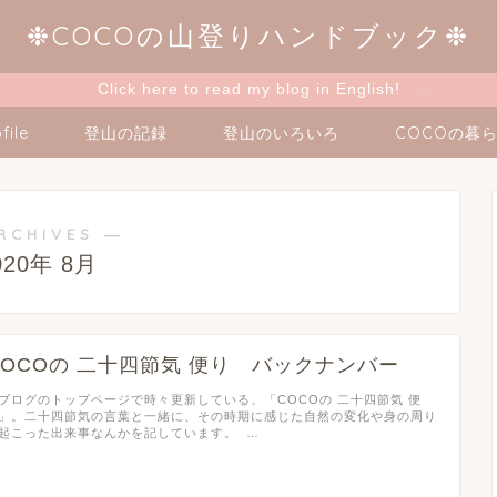
❉COCOの山登りハンドブック❉
Click here to read my blog in English!
file
登山の記録
登山のいろいろ
COCOの暮
RCHIVES ―
020年 8月
COCOの 二十四節気 便り バックナンバー
ログのトップページで時々更新している、「COCOの 二十四節気 便
」。二十四節気の言葉と一緒に、その時期に感じた自然の変化や身の周り
起こった出来事なんかを記しています。 …