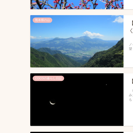
熊本県の山
８
ノ
望
COCOの暮らし日記
8
み
も